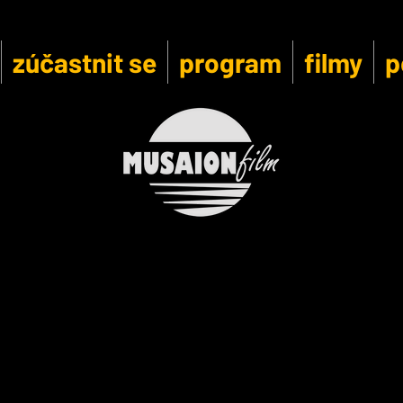
zúčastnit se
program
filmy
p
IONfilm