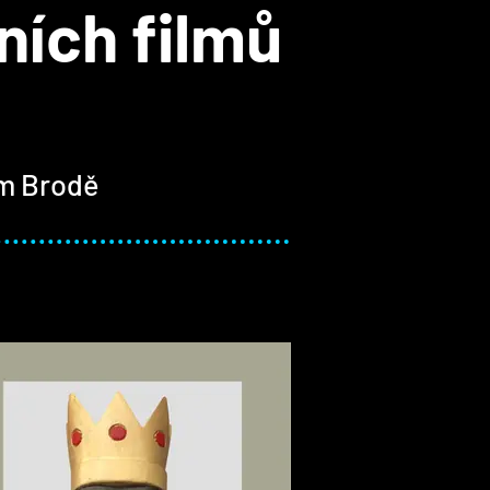
ních filmů
m Brodě