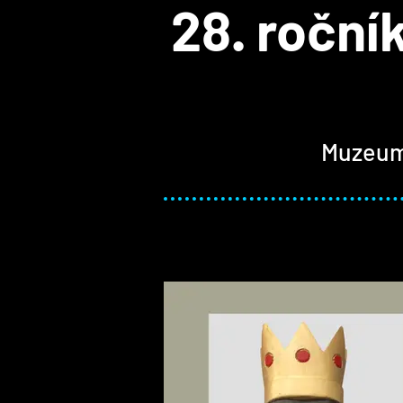
28. roční
Muzeum