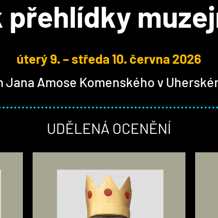
k přehlídky muzej
úterý 9. – středa 10. června 2026
 Jana Amose Komenského v Uherské
UDĚLENÁ OCENĚNÍ