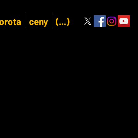
orota
ceny
(...)
 2026