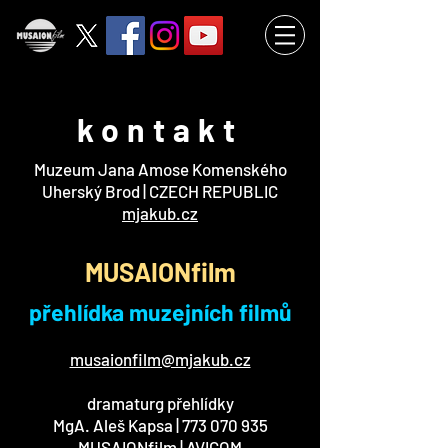
kontakt
Muzeum Jana Amose Komenského
Uherský Brod | CZECH REPUBLIC
mjakub.cz
MUSAIONfilm
přehlídka muzejních filmů
musaionfilm@mjakub.cz
dramaturg přehlídky
MgA. Aleš Kapsa |
773 070 935
MUSAIONfilm | AVICOM