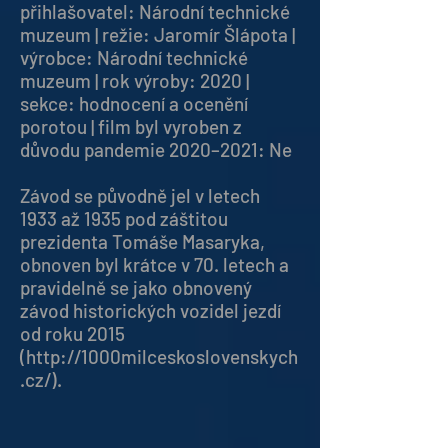
přihlašovatel: Národní technické
muzeum | režie: Jaromír Šlápota |
výrobce: Národní technické
muzeum | rok výroby: 2020 |
sekce: hodnocení a ocenění
porotou | film byl vyroben z
důvodu pandemie 2020–2021: Ne
Závod se původně jel v letech
1933 až 1935 pod záštitou
prezidenta Tomáše Masaryka,
obnoven byl krátce v 70. letech a
pravidelně se jako obnovený
závod historických vozidel jezdí
od roku 2015
(
http://1000milceskoslovenskych
.cz/).