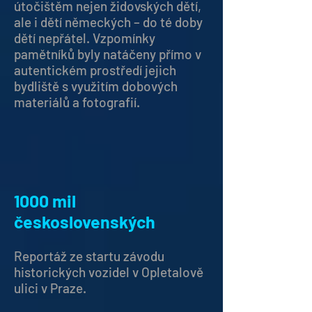
útočištěm nejen židovských dětí,
ale i dětí německých – do té doby
dětí nepřátel. Vzpomínky
pamětníků byly natáčeny přímo v
autentickém prostředí jejich
bydliště s využitím dobových
materiálů a fotografií.
1000 mil
československých
Reportáž ze startu závodu
historických vozidel v Opletalově
ulici v Praze.