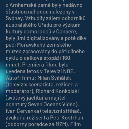
z Arnhemské země byly nedávno
šťastnou náhodou nalezeny v
Sydney. Vzbudily zájem odborníků
australského Úřadu pro výzkum
kultury domorodců v Canbeře,
byly jimi digitalizovány a poté díky
péči Moravského zemského
muzea zpracovány do pětidílného
cyklu o celkové stopáži 160
minut. Premiéra filmu byla
uvedena letos v Televizi NOE.
Autoři filmu: Milan Švihálek
(televizní scenárista, režisér a
moderátor), Richard Konkolski
(světový jachtař a majitel
agentury Seven Oceans Video),
Ivan Červenka (televizní střihač,
zvukař a režisér) a Petr Kostrhun
(odborný poradce za MZM). Film