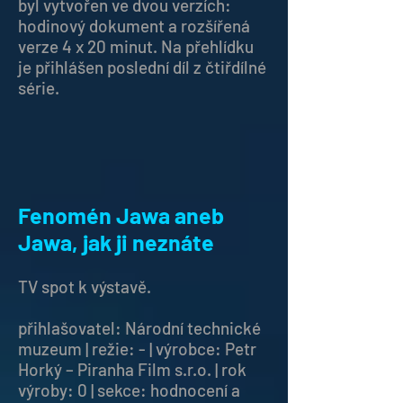
byl vytvořen ve dvou verzích:
hodinový dokument a rozšířená
verze 4 x 20 minut. Na přehlídku
je přihlášen poslední díl z čtiřdílné
série.
Fenomén Jawa aneb
Jawa, jak ji neznáte
TV spot k výstavě.
přihlašovatel: Národní technické
muzeum | režie: - | výrobce: Petr
Horký – Piranha Film s.r.o. | rok
výroby: 0 | sekce: hodnocení a