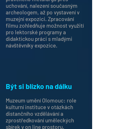
uchování, nalezení současným
archeologem, až po vystavení v
muzejní expozici. Zpracování
filmu zohledňuje možnost využití
pro lektorské programy a
didaktickou práci s mladými
návštěvníky expozice.
Být si blízko na dálku
Muzeum umění Olomouc: role
kulturní instituce v otázkách
distančního vzdělávání a
zprostředkování uměleckých
sbírek v on line prostoru.