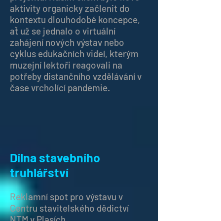
aktivity organicky začlenit do
kontextu dlouhodobé koncepce,
ať už se jednalo o virtuální
zahájení nových výstav nebo
cyklus edukačních videí, kterým
muzejní lektoři reagovali na
potřeby distančního vzdělávání v
čase vrcholící pandemie.
Dílna stavebního
truhlářství
Reklamní spot pro výstavu v
Centru stavitelského dědictví
NTM v Plasích.