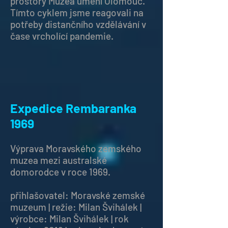
prostory Muzea umění Olomouc.
Tímto cyklem jsme reagovali na
potřeby distančního vzdělávání v
čase vrcholící pandemie.
Expedice Rembaranka
1969
Výprava Moravského zemského
muzea mezi australské
domorodce v roce 1969.
přihlašovatel: Moravské zemské
muzeum | režie: Milan Švihálek |
výrobce: Milan Švihálek | rok