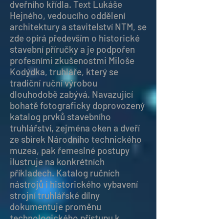
dveřního křídla. Text Lukáše
Hejného, vedoucího oddělení
architektury a stavitelství NTM, se
zde opírá především o historické
stavební příručky a je podpořen
profesními zkušenostmi Miloše
Kodýdka, truhláře, který se
tradiční ruční výrobou
dlouhodobě zabývá. Navazující
bohatě fotograficky doprovozený
katalog prvků stavebního
truhlářství, zejména oken a dveří
ze sbírek Národního technického
muzea, pak řemeslné postupy
ilustruje na konkrétních
příkladech. Katalog ručních
nástrojů i historického vybavení
strojní truhlářské dílny
dokumentuje proměnu
technologického přístupu k