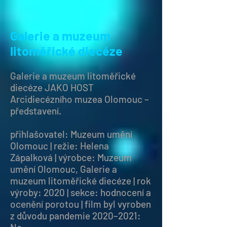
Galerie a muzeum
litoměřické diecéze
Galerie a muzeum litoměřické
diecéze JAKO HOST
Arcidiecézního muzea Olomouc –
představení.
přihlašovatel: Muzeum umění
Olomouc | režie: Helena
Zápalková | výrobce: Muzeum
umění Olomouc, Galerie a
muzeum litoměřické diecéze | rok
výroby: 2020 | sekce: hodnocení a
ocenění porotou | film byl vyroben
z důvodu pandemie 2020–2021: