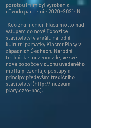
porotou | film byl vyroben z
důvodu pandemie 2020–2021: Ne
„Kdo zná, neničí“ hlásá motto nad
vstupem do nové Expozice
stavitelství v areálu národní
kulturní památky Klášter Plasy v
západních Čechách. Národní
technické muzeum zde, ve své
nové pobočce v duchu uvedeného
motta prezentuje postupy a
principy především tradičního
stavitelství (
http://muzeum-
plasy.cz/o-nas).