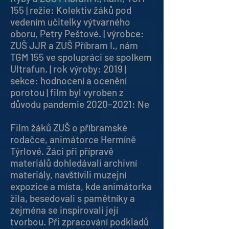
155 | režie: Kolektiv žáků pod
vedením učitelky výtvarného
oboru, Petry Peštové. | výrobce:
ZUŠ JJR a ZUŠ Příbram I., nám
TGM 155 ve spolupráci se spolkem
Ultrafun. | rok výroby: 2019 |
sekce: hodnocení a ocenění
porotou | film byl vyroben z
důvodu pandemie 2020–2021: Ne
Film žáků ZUŠ o příbramské
rodačce, animátorce Hermíně
Týrlové. Žáci při přípravě
materiálů dohledávali archivní
materiály, navštívili muzejní
expozice a místa, kde animátorka
žila, besedovali s pamětníky a
zejména se inspirovali její
tvorbou. Při zpracování podkladů