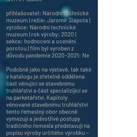
přihlašovatel: Národní technické
muzeum | režie: Jaromír Šlápota |
výrobce: Národní technické
muzeum | rok výroby: 2020 |
sekce: hodnocení a ocenění
porotou | film byl vyroben z
důvodu pandemie 2020–2021: Ne
Podobně jako na výstavě, tak také
v katalogu je zřetelně oddělena
část věnující se stavebnímu
truhlářství a část specializijící se
na parketářství. Kapitoly
věnované stavebnímu truhlářství
tento řemeslný obor obecně
vymezují a jednotlivé postupy
tradičního řemesla představují na
popisu výroby určitého výrobku –