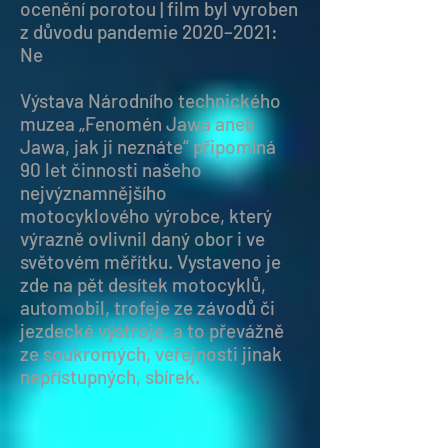
ocenění porotou | film byl vyroben
z důvodu pandemie 2020–2021:
Ne
Výstava Národního technického
muzea „Fenomén Jawa aneb
Jawa, jak ji neznáte“ připomíná
90 let činnosti našeho
nejvýznamnějšího
motocyklového výrobce, který
výrazně ovlivnil daný obor i ve
světovém měřítku. Vystaveno je
zde na pět desítek motocyklů,
automobil, trofeje ze závodů či
jezdecké výstroje, a to převážně
ze soukromých, veřejnosti jinak
nepřístupných, sbírek.