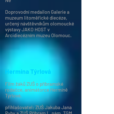
Ne
Doprovodní medailon Galerie a
muzeum litoměřické diecéze,
určený návštěvníkům olomoucké
výstavy JAKO HOST v
Arcidiecézním muzeu Olomouc.
Hermína Týrlová
Film žáků ZUŠ o příbramské
rodačce, animátorce Hermíně
Týrlové.
přihlašovatel: ZUŠ Jakuba Jana
Ryby a ZUŠ Příbram I., nám, TGM