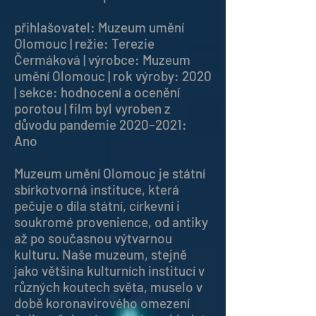
přihlašovatel: Muzeum umění
Olomouc | režie: Terezie
Čermáková | výrobce: Muzeum
umění Olomouc | rok výroby: 2020
| sekce: hodnocení a ocenění
porotou | film byl vyroben z
důvodu pandemie 2020–2021:
Ano
Muzeum umění Olomouc je státní
sbírkotvorná instituce, která
pečuje o díla státní, církevní i
soukromé provenience, od antiky
až po současnou výtvarnou
kulturu. Naše muzeum, stejně
jako většina kulturních institucí v
různých koutech světa, muselo v
době koronavirového omezení