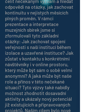
čelit nečekaným výzvám a hledat
odpovědi na otázky, jak zachovat
kontinuitu v nejistých měsících
plných proměn. V rámci
prezentace a interpretace
muzejních sbírek jsme si
zformulovali tyto základní
otázky: Jak zachovat spojení
veřejnosti s naší institucí během
izolace a uzavřené instituce? Jak
zůstat v kontaktu s konkrétními
návštěvníky i v online prostoru,
který může být sám o sobě velmi
anonymní? A jaká může být naše
role a přínos v této nečekané
situaci? Tyto výzvy také nabídly
možnost zhodnotit dosavadní
aktivity a ukázaly nový potenciál
již existujících a připravovaných
projektů. Naším cílem bylo nové