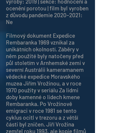
výroby: 2019 | sekce: hodnocení a
ocenění porotou | film byl vyroben
z důvodu pandemie 2020–2021:
Ne
Filmový dokument Expedice
Rembaranka 1969 vznikal za
unikátních okolností. Záběry v
něm použité byly natočeny před
půl stoletím v Arnhemské zemi v
severní Austrálii kameramanem
vědecké expedice Moravského
muzea Jiřím Vrožinou, a v roce
1970 použity v seriálu Za lidmi
doby kamenné o lidech kmene
Rembaranka. Po Vrožinově
emigraci v roce 1981 se tento
cyklus ocitl v trezoru a z větší
části byl zničen. Jiří Vrožina
zemřel roku 1993, ale kopie filmů