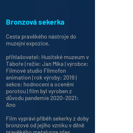
Bronzová sekerka
Cesta pravěkého nástroje do
muzejní expozice.
přihlašovatel: Husitské muzeum v
Táboře | režie: Jan Míka | výrobce:
Filmové studio FIlmofon
animation | rok výroby: 2019 |
sekce: hodnocení a ocenění
porotou | film byl vyroben z
důvodu pandemie 2020–2021:
Ano
Film vypráví příběh sekerky z doby
bronzové od jejího vzniku v dílně
pravěkého metalurga přes