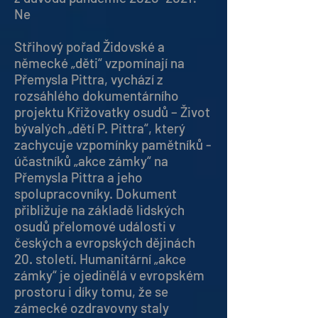
Ne
Střihový pořad Židovské a
německé „děti“ vzpomínají na
Přemysla Pittra, vychází z
rozsáhlého dokumentárního
projektu Křižovatky osudů – Život
bývalých „dětí P. Pittra“, který
zachycuje vzpomínky pamětníků -
účastníků „akce zámky“ na
Přemysla Pittra a jeho
spolupracovníky. Dokument
přibližuje na základě lidských
osudů přelomové události v
českých a evropských dějinách
20. století. Humanitární „akce
zámky“ je ojedinělá v evropském
prostoru i díky tomu, že se
zámecké ozdravovny staly