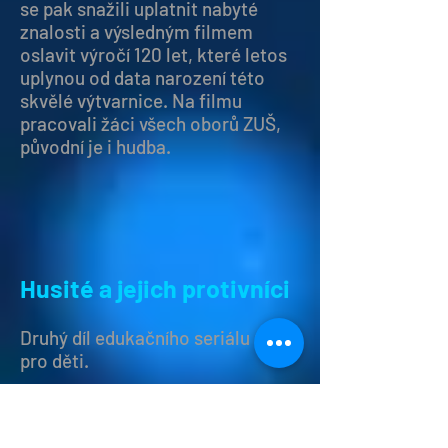
se pak snažili uplatnit nabyté
znalosti a výsledným filmem
oslavit výročí 120 let, které letos
uplynou od data narození této
skvělé výtvarnice. Na filmu
pracovali žáci všech oborů ZUŠ,
původní je i hudba.
Husité a jejich protivníci
Druhý díl edukačního seriálu nejen
pro děti.
přihlašovatel: Husitské muzeum v
Táboře | režie: Gabriela Sokolová