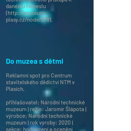
danému řemeslu
(
http://muzeum-
plasy.cz/node/279).
Do muzea s dětmi
Reklamní spot pro Centrum
stavitelského dědictví NTM v
Plasích.
přihlašovatel: Národní technické
muzeum | režie: Jaromír Šlápota |
výrobce: Národní technické
muzeum | rok výroby: 2020 |
sekce: hodnocení a ocenění