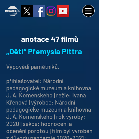
anotace 47 filmů
„Děti“ Přemysla Pittra
Výpovědi pamětníků.
přihlašovatel: Národní
pedagogické muzeum a knihovna
J. A. Komenského | režie: Ivana
Křenová | výrobce: Národní
pedagogické muzeum a knihovna
J. A. Komenského | rok výroby:
2020 | sekce: hodnocení a
ocenění porotou | film byl vyroben
z důvodu pandemie 2020–2021: