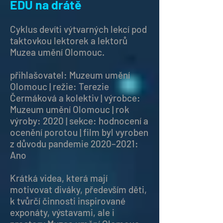
EDU na drátě
Cyklus devíti výtvarných lekcí pod
taktovkou lektorek a lektorů
Muzea umění Olomouc.
přihlašovatel: Muzeum umění
Olomouc | režie: Terezie
Čermáková a kolektiv | výrobce:
Muzeum umění Olomouc | rok
výroby: 2020 | sekce: hodnocení a
ocenění porotou | film byl vyroben
z důvodu pandemie 2020–2021:
Ano
Krátká videa, která mají
motivovat diváky, především děti,
k tvůrčí činnosti inspirované
exponáty, výstavami, ale i