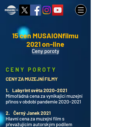
15 cen MUSAIONfilmu
2021 on-line
Ceny poroty
CENY POROTY
CENY ZA MUZEJNÍ FILMY
1. Labyrint světa 2020–2021
Mimořádná cena za vynikající muzejní
přínos v období pandemie 2020–2021
2. Černý Janek 2021
Hlavní cena za muzejní film s
převažujícím autorským podílem