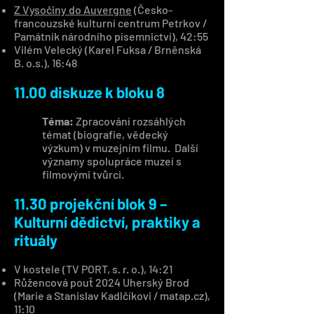
Z Vysočiny do Auvergne
(Česko-
francouzské kulturní centrum Petrkov /
Památník národního písemnictví), 42:55
Vilém Velecký (Karel Fuksa / Brněnská
B. o.s.), 16:48
11.00 diskuze k bloku 8
Téma:
Zpracování rozsáhlých
témat (biografie, vědecký
výzkum) v muzejním filmu. Další
významy spolupráce muzeí s
filmovými tvůrci.
11.30 projekční blok 9 –
Kulturní dědictví, praktiky a
rituály
V kostele (TV PORT, s. r. o.), 14:21
Růžencová pouť 2024 Uherský Brod
(Marie a Stanislav Kadlčíkovi / matap.cz),
11:10