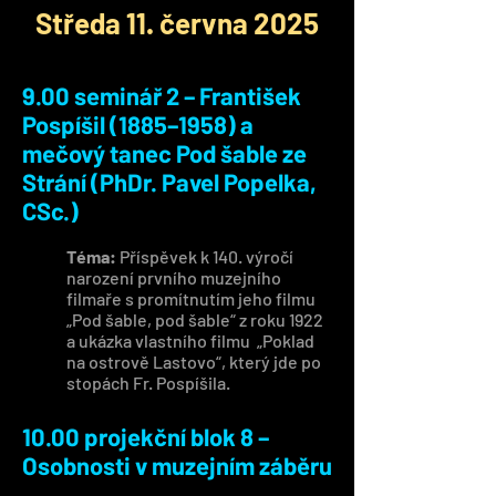
Středa 11. června 2025
9.00 seminář 2 – František
Pospíšil (1885–1958) a
mečový tanec Pod šable ze
Strání (PhDr. Pavel Popelka,
CSc.)
Téma:
Příspěvek k 140. výročí
narození prvního muzejního
filmaře s promítnutím jeho filmu
„Pod šable, pod šable“ z roku 1922
a ukázka vlastního filmu „Poklad
na ostrově Lastovo“, který jde po
stopách Fr. Pospíšila.
10.00 projekční blok 8 –
Osobnosti v muzejním záběru