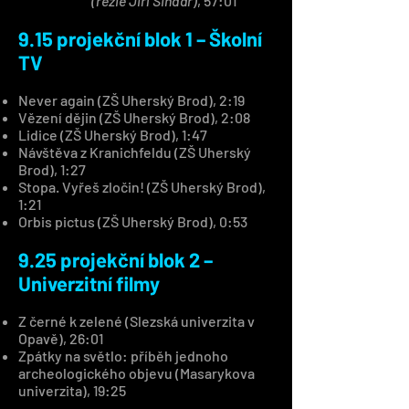
(režie Jiří Šindar)
, 57:01
9.15 projekční blok 1 – Školní
TV
Never again (ZŠ Uherský Brod), 2:19
Vězení dějin (ZŠ Uherský Brod), 2:08
Lidice (ZŠ Uherský Brod), 1:47
Návštěva z Kranichfeldu (ZŠ Uherský
Brod), 1:27
Stopa. Vyřeš zločin! (ZŠ Uherský Brod),
1:21
Orbis pictus (ZŠ Uherský Brod), 0:53
9.25 projekční blok 2 –
Univerzitní filmy
Z černé k zelené (Slezská univerzita v
Opavě), 26:01
Zpátky na světlo: příběh jednoho
archeologického objevu (Masarykova
univerzita), 19:25