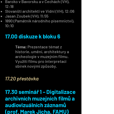
Baroko v Bavorsku a v Čechách (VH),
12:18
Slovanští architekti ve Vídni (VH), 12:06
Jasan Zoubek (VH), 11:55
1890 (Památník národního písemnictví),
10:10
17.00 diskuze k bloku 6
Téma:
Prezentace témat z
historie, umění, architektury a
archeologie v muzejním filmu.
Využití filmu pro interpretaci
sbírek novými způsoby.
17.20 přestávka
17.30 seminář 1 – Digitalizace
archivních muzejních filmů a
audiovizuálních záznamů
(prof. Marek Jícha, FAMU)