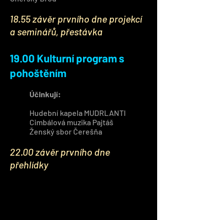
18.55 závěr prvního dne projekcí
a seminářů, přestávka
19.00 Kulturní program s
pohoštěním
Účinkují:
Hudební kapela MUDRLANTI
Cimbálová muzika Pajtáš
Ženský sbor Čerešňa
22.00 závěr prvního dne
přehlídky