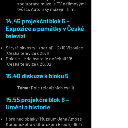
spolupráce muzeí s TV a filmovými
tvůrci. Autorský muzejní film.
14.45 projekční blok 5 –
Expozice a památky v České
televizi
Skryté skvosty II (seriál) – 2/10 Vizovice
(Česká televize), 26:11
Galerie... kde byste je nečekali 1/6
(Česká televize), 26:02
15.40 diskuze k bloku 5
Téma:
Role televizních cyklů.
15.55 projekční blok 6 –
Umění a historie
Hore nad oblaky (Muzeum Jana Amose
Komenského v Uherském Brodě), 16:17