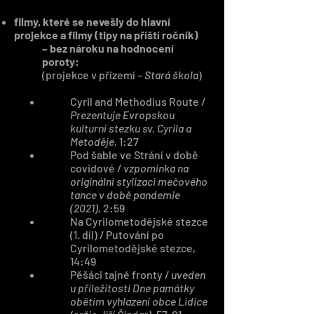
filmy, které se nevešly do hlavní
projekce a filmy (tipy na příští ročník)
– bez nároku na hodnocení
poroty:
(projekce v přízemí –
Stará škola
)
Cyril and Methodius Route /
Prezentuje Evropskou
kulturní stezku sv. Cyrila a
Metoděje,
1:27
​Pod šable ve Strání v době
covidové /
vzpomínka na
originální stylizaci mečového
tance v době pandemie
(2021),
2:59
Na Cyrilometodějské stezce
(1. díl) / Putování po
Cyrilometodějské stezce,
14:49
Pěšáci tajné fronty /
uveden
u příležitosti Dne památky
obětím vyhlazení obce Lidice