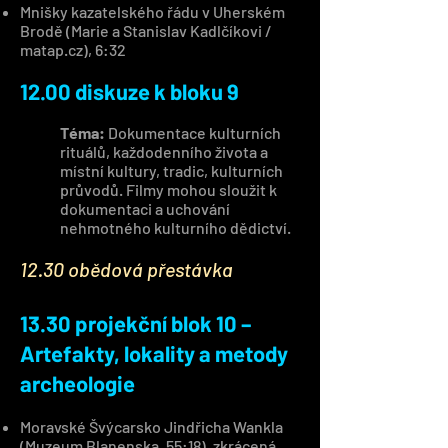
Mnišky kazatelského řádu v Uherském
Brodě (Marie a Stanislav Kadlčíkovi /
matap.cz), 6:32
12.00 diskuze k bloku 9
Téma:
Dokumentace kulturních
rituálů, každodenního života a
místní kultury, tradic, kulturních
průvodů. Filmy mohou sloužit k
dokumentaci a uchování
nehmotného kulturního dědictví.
12.30 obědová přestávka
13.30 projekční blok 10 –
Artefakty, lokality a metody
archeologie
Moravské Švýcarsko Jindřicha Wankla
(Muzeum Blanenska, 55:18), zkrácená