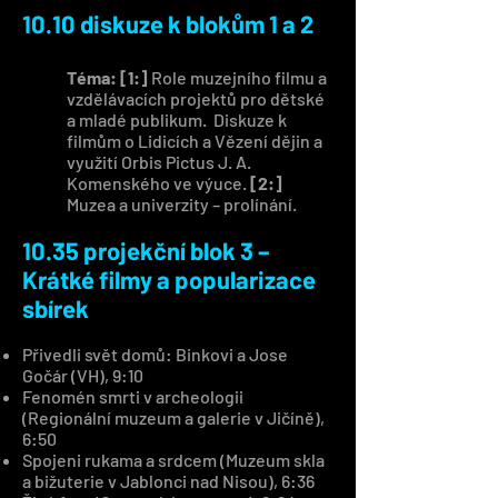
10.10 diskuze k blokům 1 a 2
Téma: [1:]
Role muzejního filmu a
vzdělávacích projektů pro dětské
a mladé publikum. Diskuze k
filmům o Lidicích a Vězení dějin a
využití Orbis Pictus J. A.
Komenského ve výuce.
[2:]
Muzea a univerzity – prolínání.
10.35 projekční blok 3 –
Krátké filmy a popularizace
sbírek
Přivedli svět domů: Binkovi a Jose
Gočár (VH), 9:10
Fenomén smrti v archeologii
(Regionální muzeum a galerie v Jičíně),
6:50
Spojeni rukama a srdcem (Muzeum skla
a bižuterie v Jablonci nad Nisou), 6:36