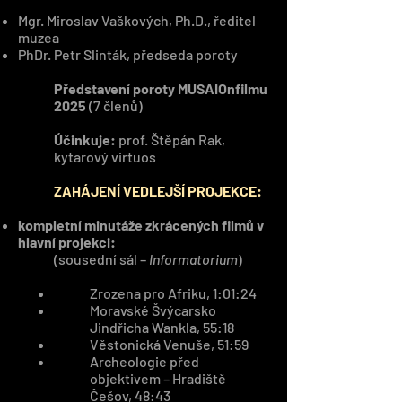
Mgr. Miroslav Vaškových, Ph.D., ředitel
muzea
PhDr. Petr Slinták, předseda poroty
Představení poroty MUSAIOnfilmu
2025
(7 členů)
Účinkuje:
prof. Štěpán Rak,
kytarový virtuos
ZAHÁJENÍ VEDLEJŠÍ PROJEKCE:
kompletní minutáže zkrácených filmů v
hlavní projekci:
(sousední sál –
Informatorium
)
Zrozena pro Afriku, 1:01:24
Moravské Švýcarsko
Jindřicha Wankla, 55:18
Věstonická Venuše, 51:59
Archeologie před
objektivem – Hradiště
Češov, 48:43