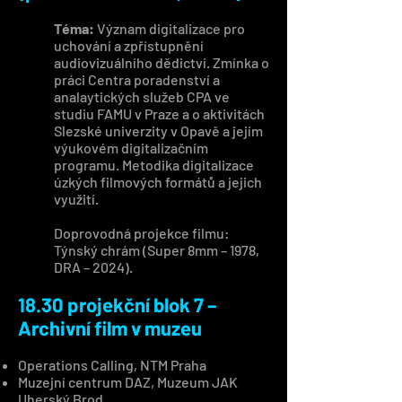
Téma:
Význam digitalizace pro
uchování a zpřístupnění
audiovizuálního dědictví. Zmínka o
práci Centra poradenství a
analaytických služeb CPA ve
studiu FAMU v Praze a o aktivitách
Slezské univerzity v Opavě a jejím
výukovém digitalizačním
programu. Metodika digitalizace
úzkých filmových formátů a jejich
využití.
Doprovodná projekce filmu:
Týnský chrám (Super 8mm – 1978,
DRA – 2024).
18.30 projekční blok 7 –
Archivní film v muzeu
Operations Calling, NTM Praha
Muzejní centrum DAZ, Muzeum JAK
Uherský Brod