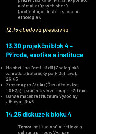
a témat z různých oborů
(archeologie, historie, umění,
etnologie).
12.15 obědová přestávka
13.30 projekční blok 4 –
Příroda, exotika a instituce
Na chvíli na Zemi – 3 díl (Zoologická
zahrada a botanický park Ostrava),
26:45
Zrozena pro Afriku (Česká televize,
1.01:23), zkrácená verze – např. ~20 min.
Danse macabre (Muzeum Vysočiny
Jihlava), 8:46
14.25 diskuze k bloku 4
Téma:
Institucionální reflexe a
ochrana přírody. Význam