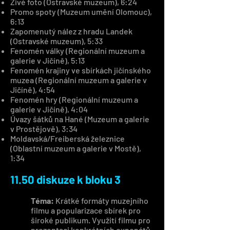
Živé foto (Ostravské muzeum), 6:24
Promo spoty (Muzeum umění Olomouc),
6:13
Zapomenutý nález z hradu Landek
(Ostravské muzeum), 5:33
Fenomén války (Regionální muzeum a
galerie v Jičíně), 5:13
Fenomén krajiny ve sbírkách jičínského
muzea (Regionální muzeum a galerie v
Jičíně), 4:54
Fenomén hry (Regionální muzeum a
galerie v Jičíně), 4:04
Úvazy šátků na Hané (Muzeum a galerie
v Prostějově), 3:34
Moldavská/Freiberská železnice
(Oblastní muzeum a galerie v Mostě),
1:34
11.50 diskuze k bloku 3
Téma:
Krátké formáty muzejního
filmu a popularizace sbírek pro
široké publikum. Využití filmu pro
prezentaci konkrétních exponátů