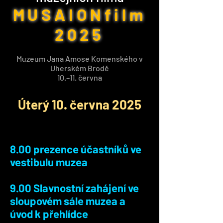
MUSAIONfilm
2025
Muzeum Jana Amose Komenského v
Uherském Brodě
10.–11. června
Úterý 10. června 2025
8.00 prezence účastníků ve
vestibulu muzea
9.00 Slavnostní zahájení ve
sloupovém sále muzea a
úvod k přehlídce