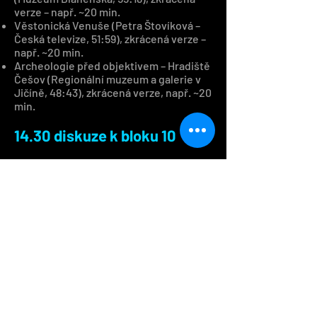
verze – např. ~20 min.
Věstonická Venuše (Petra Štovíková –
Česká televize, 51:59), zkrácená verze –
např. ~20 min.
Archeologie před objektivem – Hradiště
Češov (Regionální muzeum a galerie v
Jičíně, 48:43), zkrácená verze, např. ~20
min.
14.30 diskuze k bloku 10
Téma:
Archeologie ve filmu.
Prezentace terénního výzkumu,
nálezů a jejich interpretace.
Význam analýz (antropologie,
stabilní izotopy, DNA, trasologie,
prvkové složení). Role rituálních
depotů a neobvyklých pohřbů.
15.00 projekční blok 11 – Z
pokladů mosteckého muzea