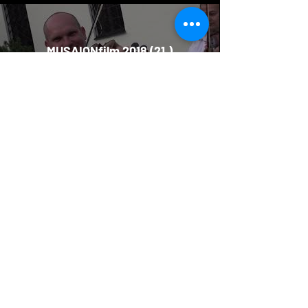
MUSAIONfilm 2018 (21.)
Přehrát video
Načíst další